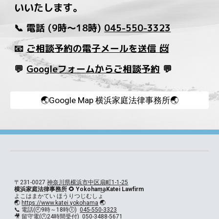
いいたします。
📞 電話 (9時～18時)
045-550-3323
📧
ご相談予約の電子メールを送信 📨
💬
Googleフォームからご相談予約
💬
🌏Google Map 横浜家庭法律事務所🌏
〒231-0027
神奈川県横浜市中区扇町1-1-25
横浜家庭法律事務所 🌻 Yokoham͜a͉Katei Lawfirm
よこはまかてい ほうりつじむしょ
🌏
https://www.katei.yokohama
🌏
🕘
📞 電話(
9時～18時🕕)
045-550-3323
🎥 留守電(🕛24時間受付)
050-3488-5671