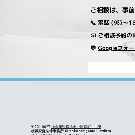
ご相談は、事前
📞 電話 (9時～1
📧
ご相談予約の電
💬
Googleフ
〒231-0027
神奈川県横浜市中区扇町1-1-25
横浜家庭法律事務所 🌻 Yokoham͜a͉Katei Lawfirm