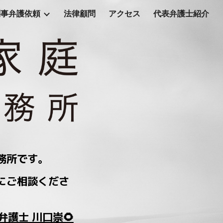
刑事弁護依頼
法律顧問
アクセス
代表弁護士紹介
ion
務所です。
にご相談くださ
弁護士 川口崇🌻